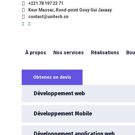
+221 78 197 23 71
Keur Massar, Rond-point Gouy Gui Jaxaay
contact@unitech.sn
À propos
Nos services
Réalisations
Bou
Obtenez un devis
Développement web
Développement Mobile
Développement application web