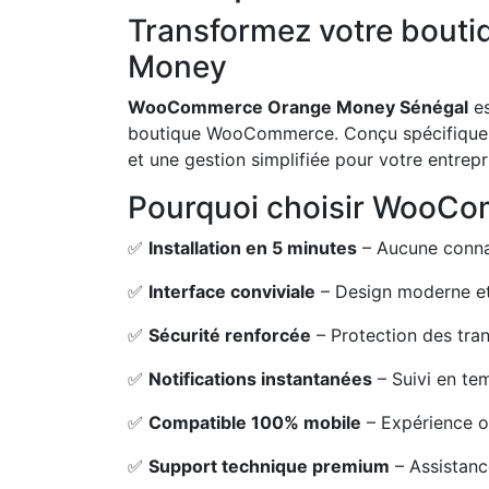
Transformez votre bout
Money
WooCommerce Orange Money Sénégal
es
boutique WooCommerce. Conçu spécifiquemen
et une gestion simplifiée pour votre entrepr
Pourquoi choisir WooC
✅
Installation en 5 minutes
– Aucune conna
✅
Interface conviviale
– Design moderne et 
✅
Sécurité renforcée
– Protection des tra
✅
Notifications instantanées
– Suivi en te
✅
Compatible 100% mobile
– Expérience op
✅
Support technique premium
– Assistanc