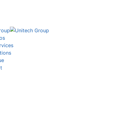
os
rvices
tions
ue
t