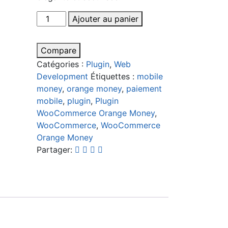
quantité
Ajouter au panier
de
Plugin
Compare
WooCommerce
Catégories :
Plugin
,
Web
Orange
Development
Étiquettes :
mobile
Money
money
,
orange money
,
paiement
Sénégal
mobile
,
plugin
,
Plugin
WooCommerce Orange Money
,
WooCommerce
,
WooCommerce
Orange Money
Partager: